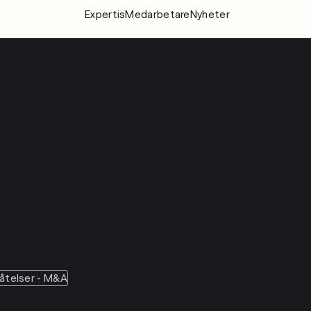
Expertis
Medarbetare
Nyheter
Expertis
Medarbeta
Nyheter
Om Fylgia
Karriär
Hållbarhet
Kontakta oss
åtelser - M&A