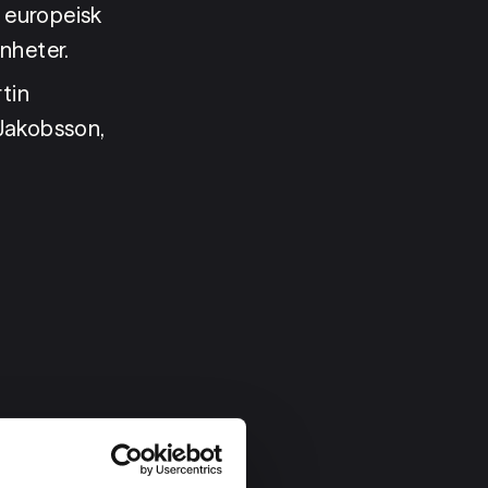
europeisk 
enheter.
in 
Jakobsson, 