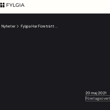
Nyheter
Fylgia Har Företrätt ...
Advokatfirman Fylgia
LinkedIn
KB
Besöksadress:
Nybrogatan 11,
Stockholm
Postadress: Box
20 maj 2021
55555, 102 04
Företagsöverl
Stockholm
inbox@fylgia.se