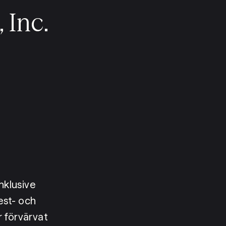
 Inc.
nklusive 
st- och 
 förvärvat 