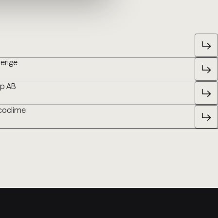
verige
up AB
Ecoclime