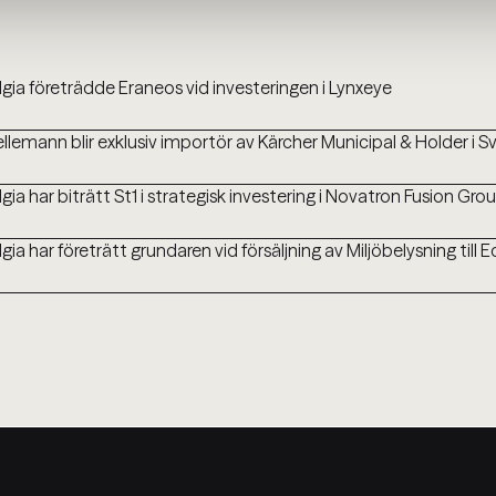
lgia företrädde Eraneos vid investeringen i Lynxeye
llemann blir exklusiv importör av Kärcher Municipal & Holder i S
lgia har biträtt St1 i strategisk investering i Novatron Fusion Gro
lgia har företrätt grundaren vid försäljning av Miljöbelysning till 