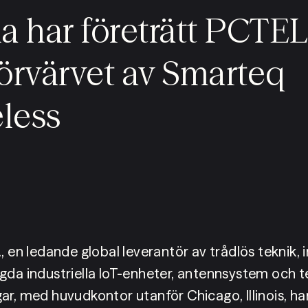
ia har företrätt PCTEL,
förvärvet av Smarteq
less
., en ledande global leverantör av trådlös teknik, i
gda industriella IoT-enheter, antennsystem och te
r, med huvudkontor utanför Chicago, Illinois, har