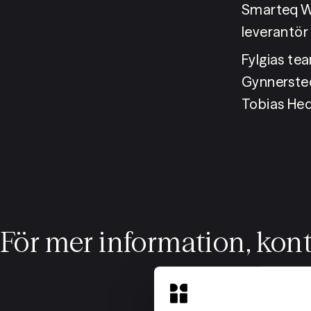
Smarteq Wi
leverantör 
Fylgias te
Gynnersted
Tobias Hed
För mer information, kon