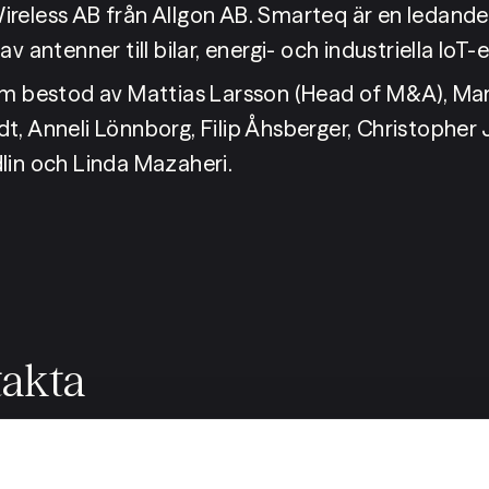
reless AB från Allgon AB. Smarteq är en ledande 
av antenner till bilar, energi- och industriella IoT-
am bestod av Mattias Larsson (Head of M&A), Mart
t, Anneli Lönnborg, Filip Åhsberger, Christopher 
lin och Linda Mazaheri.
takta