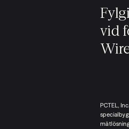
08 442 53 00
Fylg
vid 
Wire
PCTEL, Inc
specialbyg
mätlösninga