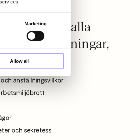
 services.
ing omfattar alla
Marketing
iga frågeställningar,
Allow all
och anställningsvillkor
arbetsmiljöbrott
ågor
ter och sekretess