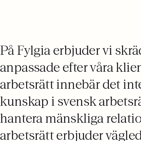
08 442 53 00
På Fylgia erbjuder vi skr
anpassade efter våra klie
arbetsrätt innebär det in
kunskap i svensk arbetsrä
hantera mänskliga relatio
arbetsrätt erbjuder vägle