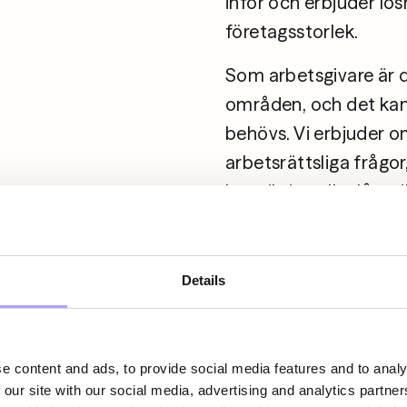
inför och erbjuder lös
företagsstorlek.
Som arbetsgivare är d
områden, och det kan v
behövs. Vi erbjuder 
arbetsrättsliga frågor
kortsiktiga eller långs
proaktiv arbetsrättsli
hantering av konflikte
allmän domstol och in
Details
utmaningar som företa
skillnad, oavsett bran
er förstår vi er verks
e content and ads, to provide social media features and to analy
 our site with our social media, advertising and analytics partn
eftersom vi förstår hur