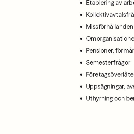
Etablering av arb
Kollektivavtalsfr
Missförhållanden
Omorganisatione
Pensioner, förmå
Semesterfrågor
Företagsöverlåte
Uppsägningar, a
Uthyrning och b