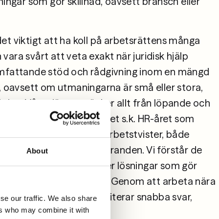
ningar som gör skillnad, oavsett bransch eller 
et viktigt att ha koll på arbetsrättens många 
ara svårt att veta exakt när juridisk hjälp 
omfattande stöd och rådgivning inom en mängd 
, oavsett om utmaningarna är små eller stora, 
iktiga. Våra tjänster täcker allt från löpande och 
g rådgivning under hela det s.k. HR-året som 
r på arbetsplatsen och arbetstvister, både 
om ramen för skiljeförfaranden. Vi förstår de 
About
g står inför och erbjuder lösningar som gör 
sch eller företagsstorlek. Genom att arbeta nära 
amhet på djupet och prioriterar snabba svar, 
se our traffic. We also share
ers who may combine it with
 viktigt det är för er. 