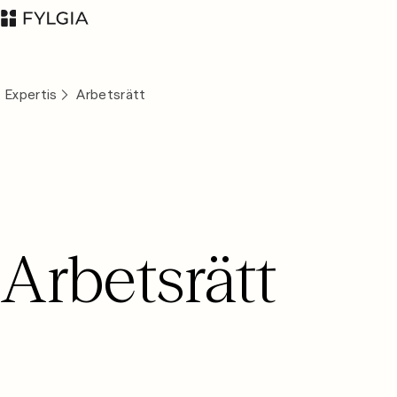
Expertis
Arbetsrätt
Advokatfirman Fylgia
LinkedIn
KB
Arbetsrätt
Besöksadress:
Nybrogatan 11,
Stockholm
Postadress: Box
55555, 102 04
Stockholm
inbox@fylgia.se