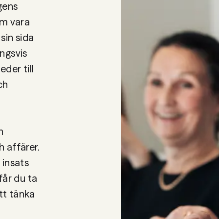
agens
om vara
sin sida
ingsvis
eder till
ch
h
 affärer.
 insats
får du ta
tt tänka