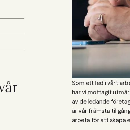
vår
Som ett led i vårt arb
har vi mottagit utmär
av de ledande företa
är vår främsta tillgång
arbeta för att skapa e