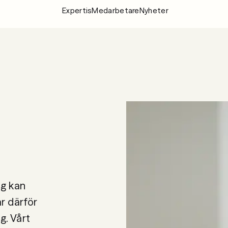
Expertis
Medarbetare
Nyheter
Expertis
Medarbeta
Nyheter
Om Fylgia
Karriär
Hållbarhet
Kontakta oss
ing kan
ar därför
g. Vårt