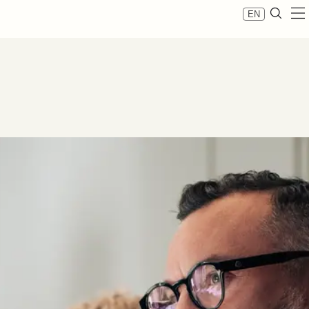
EN
re