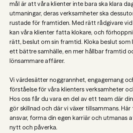
mål är att våra klienter inte bara ska klara d
08 442 53 00
utmaningar, deras verksamheter ska dessut
rustade för framtiden. Med rätt rådgivare vid 
kan våra klienter fatta klokare, och förhoppn
rätt, beslut om sin framtid. Kloka beslut som l
ett bättre samhälle, en mer hållbar framtid o
lönsammare affärer.
Vi värdesätter noggrannhet, engagemang oc
förståelse för våra klienters verksamheter och
Hos oss får du vara en del av ett team där din
gör skillnad och där vi växer tillsammans. Här 
ansvar, forma din egen karriär och utmanas a
nytt och påverka.