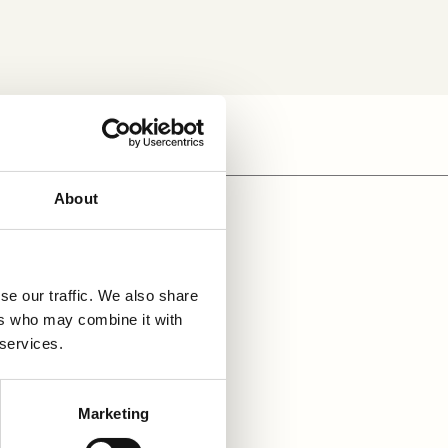
About
Grundat år
1
se our traffic. We also share
ers who may combine it with
 services.
Marketing