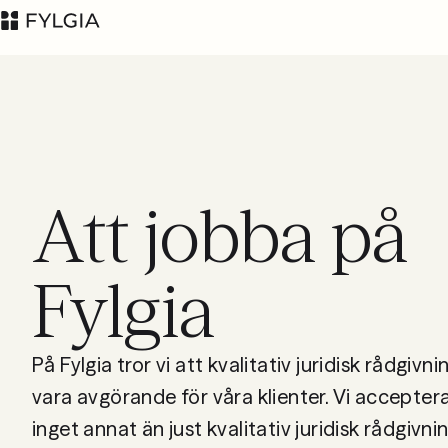
Att jobba på
Advokatfirman Fylgia
LinkedIn
KB
Fylgia
Besöksadress:
Nybrogatan 11,
Stockholm
På Fylgia tror vi att kvalitativ juridisk rådgivn
Postadress: Box
55555, 102 04
vara avgörande för våra klienter. Vi accepter
Stockholm
inget annat än just kvalitativ juridisk rådgivnin
inbox@fylgia.se