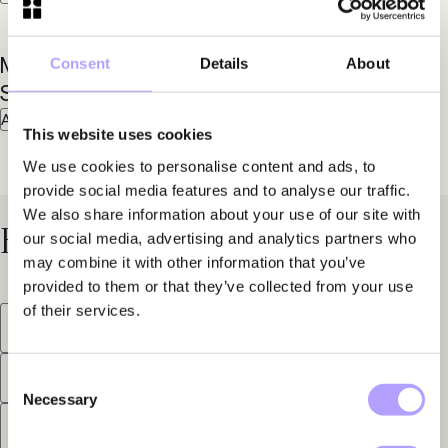
Marcus
Consent
Details
About
Seger
Advokat
This website uses cookies
We use cookies to personalise content and ads, to
provide social media features and to analyse our traffic.
We also share information about your use of our site with
Expertisområden
our social media, advertising and analytics partners who
may combine it with other information that you’ve
provided to them or that they’ve collected from your use
of their services.
Arbetsrätt
Bolagsrätt
Bostadsrätt
Dataskydd
Entreprenad och Infrastruktur
Consent
Necessary
Selection
Fastighetsöverlåtelser