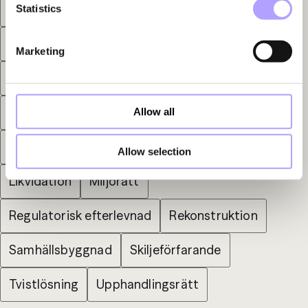
Dataskydd
Entreprenad och Infrastruktur
Statistics
Fastighetsöverlåtelser
Marketing
Företagsöverlåtelser - M&A
Förvaltningsprocess
Hyresrätt
Allow all
IT och Telekom
Kapitalmarknad
Konkurs
Allow selection
Likvidation
Miljörätt
Regulatorisk efterlevnad
Rekonstruktion
Samhällsbyggnad
Skiljeförfarande
Tvistlösning
Upphandlingsrätt