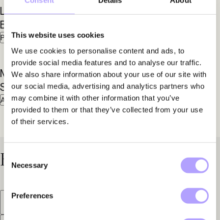
Consent
Details
About
Lisse-Lotte
Anneli
Bolin
Lönnborg
This website uses cookies
Partner
Partner
We use cookies to personalise content and ads, to
provide social media features and to analyse our traffic.
Marcus
We also share information about your use of our site with
Seger
our social media, advertising and analytics partners who
may combine it with other information that you’ve
Advokat
provided to them or that they’ve collected from your use
of their services.
Expertisområden
Consent
Necessary
Selection
Preferences
Arbetsrätt
Bolagsrätt
Bostadsrätt