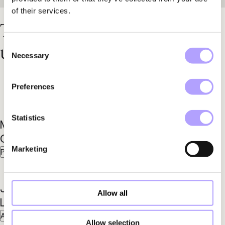
of their services.
Träffa våra specialister inom
Consent
upphandlingsrätt
Necessary
Selection
Preferences
Statistics
Markus
Fredrik
Garfvé
Winroth
Marketing
Partner
Partner
Josefin
Jesper
Allow all
Lind
Linder
Advokat
Advokat
Allow selection