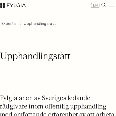
EN
Expertis
Expertis
Upphandlingsrätt
Medarbetare
Nyheter
Om Fylgia
Karriär
Upphandlingsrätt
Hållbarhet
Kontakta oss
LinkedIn
Advokatfirman Fylgia KB
Besöksadress: Nybrogatan 11, Stockholm
Postadress: Box 55555, 102 04 Stockholm
inbox@fylgia.se
Fylgia är en av Sveriges ledande
08 442 53 00
rådgivare inom offentlig upphandling
med omfattande erfarenhet av att arbeta