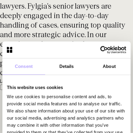
lawyers. Fylgia's senior lawyers are
deeply engaged in the day-to-day
handling of cases, ensuring top quality
and more strategic advice. In our
experience, the group is also more
commercially oriented than other public
procurement lawyers we've come in
Consent
Details
About
contact with.'
Legal 500 EMEA, 2025
This website uses cookies
We use cookies to personalise content and ads, to
provide social media features and to analyse our traffic.
We also share information about your use of our site with
our social media, advertising and analytics partners who
may combine it with other information that you’ve
provided to them or that they’ve collected from your use