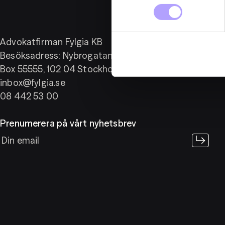
Följ oss
Advokatfirman Fylgia KB
LinkedIn
Besöksadress: Nybrogatan 11
Box 55555, 102 04 Stockholm
inbox@fylgia.se
08 442 53 00
Prenumerera på vårt nyhetsbrev