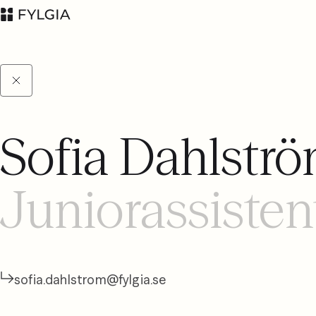
Sofia Dahlstr
Advokatfirman Fylgia
LinkedIn
KB
Juniorassisten
Besöksadress:
Nybrogatan 11,
Stockholm
Postadress: Box
55555, 102 04
sofia.dahlstrom@fylgia.se
Stockholm
inbox@fylgia.se