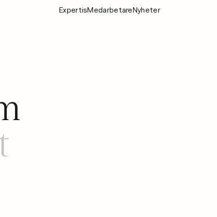
Expertis
Medarbetare
Nyheter
Expertis
Medarbeta
Nyheter
öm
Om Fylgia
Karriär
t
Hållbarhet
Kontakta oss