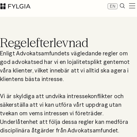
EN
Expertis
Medarbetare
Regelefterlevnad
Nyheter
Om Fylgia
Enligt Advokatsamfundets vägledande regler om
Karriär
god advokatsed har vi en lojalitetsplikt gentemot
Hållbarhet
våra klienter, vilket innebär att vi alltid ska agera i
Kontakta oss
klientens bästa intresse.
LinkedIn
Advokatfirman Fylgia KB
Besöksadress: Nybrogatan 11, Stockholm
Vi är skyldiga att undvika intressekonflikter och
Postadress: Box 55555, 102 04 Stockholm
säkerställa att vi kan utföra vårt uppdrag utan
inbox@fylgia.se
tvekan om vems intressen vi företräder.
08 442 53 00
Underlåtenhet att följa dessa regler kan medföra
disciplinära åtgärder från Advokatsamfundet.