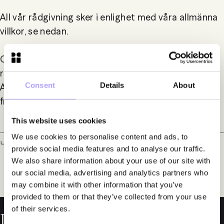
All vår rådgivning sker i enlighet med våra allmänna
villkor, se nedan.
Om du är konsument och inte är nöjd med vår
rådgivning har du möjlighet att vända dig till
Consent
Details
About
Advokatsamfundets konsumenttvistnämnd för att
framföra krav mot oss.
This website uses cookies
We use cookies to personalise content and ads, to
Läs mer om Advokatsamfundets vägledande regler och
provide social media features and to analyse our traffic.
vad det innebär att anlita en advokat.
We also share information about your use of our site with
our social media, advertising and analytics partners who
may combine it with other information that you’ve
provided to them or that they’ve collected from your use
of their services.
Läs mer om oss