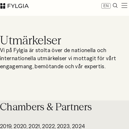
EN
Expertis
Medarbetare
Utmärkelser
Nyheter
Om Fylgia
Vi på Fylgia är stolta över de nationella och
Karriär
internationella utmärkelser vi mottagit för vårt
Hållbarhet
engagemang, bemötande och vår expertis.
Kontakta oss
LinkedIn
Advokatfirman Fylgia KB
Besöksadress: Nybrogatan 11, Stockholm
Postadress: Box 55555, 102 04 Stockholm
inbox@fylgia.se
Chambers & Partners
08 442 53 00
2019, 2020, 2021, 2022, 2023, 2024