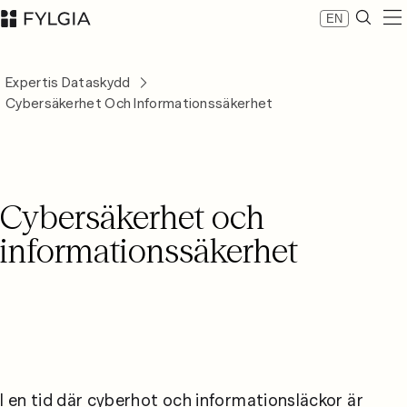
EN
Expertis
Expertis Dataskydd
Medarbetare
Cybersäkerhet Och Informationssäkerhet
Nyheter
Om Fylgia
Karriär
Hållbarhet
Cybersäkerhet och
Kontakta oss
LinkedIn
informationssäkerhet
Advokatfirman Fylgia KB
Besöksadress: Nybrogatan 11, Stockholm
Postadress: Box 55555, 102 04 Stockholm
inbox@fylgia.se
08 442 53 00
I en tid där cyberhot och informationsläckor är 