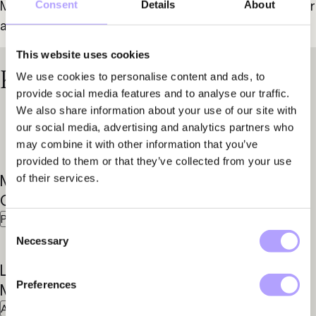
Med Fylgia får ni den juridiska expertis ni behöver för 
Consent
Details
About
att säkra er data och era system mot framtida hot.
This website uses cookies
Kontakta våra specialister
We use cookies to personalise content and ads, to
provide social media features and to analyse our traffic.
We also share information about your use of our site with
our social media, advertising and analytics partners who
may combine it with other information that you’ve
provided to them or that they’ve collected from your use
Martin
Björn
of their services.
Gynnerstedt
Karlsson
Partner
Advokat
Consent
Necessary
Selection
Linda
Preferences
Mazaheri
Advokat