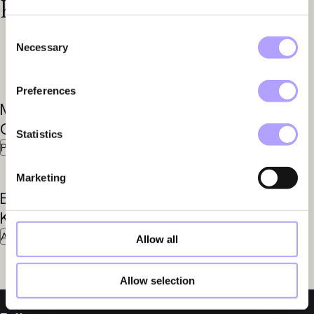
Kontakta våra specialister
Consent
Necessary
Selection
Preferences
Martin
Fredrik
Gynnerstedt
Winroth
Statistics
Partner
Partner
Marketing
Björn
Linda
Karlsson
Mazaheri
Advokat
Advokat
Allow all
Allow selection