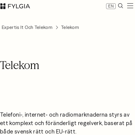
EN
Expertis
Expertis It Och Telekom
Telekom
Medarbetare
Nyheter
Om Fylgia
Karriär
Telekom
Hållbarhet
Kontakta oss
LinkedIn
Advokatfirman Fylgia KB
Besöksadress: Nybrogatan 11, Stockholm
Postadress: Box 55555, 102 04 Stockholm
inbox@fylgia.se
08 442 53 00
Telefoni-, internet- och radiomarknaderna styrs av 
ett komplext och föränderligt regelverk, baserat på 
både svensk rätt och EU-rätt.