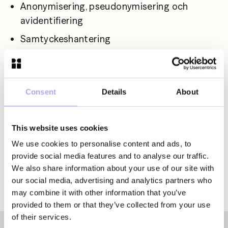
Anonymisering, pseudonymisering och 
avidentifiering
Samtyckeshantering
Förebyggande och hantering av risker
Konsekvensanalyser av dataöverföringar och 
avtal
Consent
Details
About
Program för regelefterlevnad
IT- och outsourcingavtal
This website uses cookies
Outsourcing av affärsprocesser
We use cookies to personalise content and ads, to
provide social media features and to analyse our traffic.
Konsekvensanalyser av lagstiftningsåtgärder
We also share information about your use of our site with
Rådgivning i samband med implementering av 
our social media, advertising and analytics partners who
may combine it with other information that you’ve
ny teknik
provided to them or that they’ve collected from your use
of their services.