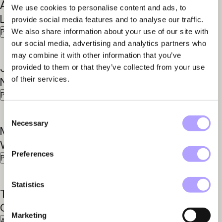
Åsa
Anneli
We use cookies to personalise content and ads, to
Lennmor
Lönnborg
provide social media features and to analyse our traffic.
We also share information about your use of our site with
Partner
Partner
our social media, advertising and analytics partners who
may combine it with other information that you’ve
Johan
Johan
provided to them or that they’ve collected from your use
of their services.
Norén
Sandberg
Partner
Partner
Consent
Necessary
Selection
Martin
Chabo
Wiklundh
Afrim
Preferences
Partner
Advokat
Statistics
Tobias
Björn
Gårderyd
Karlsson
Marketing
Advokat
Advokat