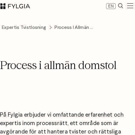
EN
Expertis
Expertis Tvistlosning
Process I Allmän ...
Medarbetare
Nyheter
Om Fylgia
Karriär
Process i allmän domstol
Hållbarhet
Kontakta oss
LinkedIn
Advokatfirman Fylgia KB
Besöksadress: Nybrogatan 11, Stockholm
Postadress: Box 55555, 102 04 Stockholm
inbox@fylgia.se
08 442 53 00
På Fylgia erbjuder vi omfattande erfarenhet och 
expertis inom processrätt, ett område som är 
avgörande för att hantera tvister och rättsliga 