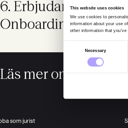
6. Erbjudande och
This website uses cookies
We use cookies to personalis
Onboarding
information about your use of
other information that you’ve
Consent
Necessary
Selection
Läs mer om oss
bba som jurist
S