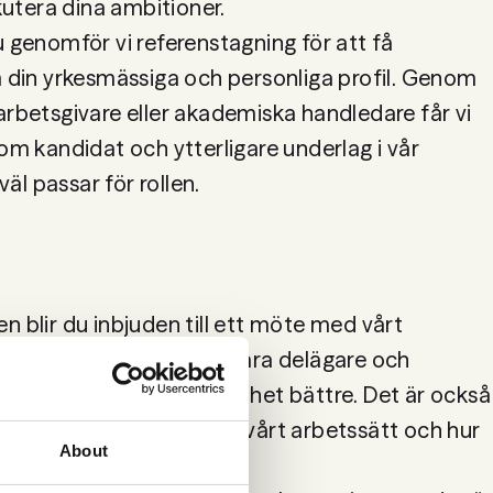
u genomför vi referenstagning för att få 
m din yrkesmässiga och personliga profil. Genom 
arbetsgivare eller akademiska handledare får vi 
som kandidat och ytterligare underlag i vår 
l passar för rollen.

n blir du inbjuden till ett möte med vårt 
 får du träffa några av våra delägare och 
ch lära känna vår verksamhet bättre. Det är också 
tt ställa frågor om rollen, vårt arbetssätt och hur 
About