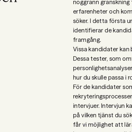
noggrann granskning fö
erfarenheter och komp
söker. I detta första u
identifierar de kandida
framgång.

Vissa kandidater kan b
Dessa tester, som om
personlighetsanalyser,
För de kandidater som g
rekryteringsprocessen
intervjuer. Intervjun k
på vilken tjänst du sö
får vi möjlighet att lä