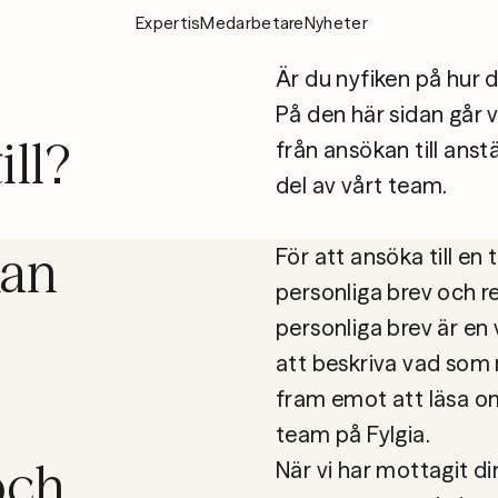
Expertis
Medarbetare
Nyheter
Expertis
Är du nyfiken på hur d
På den här sidan går v
Medarbeta
ill?
från ansökan till anst
del av vårt team.  

Nyheter
kan
För att ansöka till en
Om Fylgia
Karriär
personliga brev och re
Hållbarhet
personliga brev är en 
Kontakta oss
att beskriva vad som m
fram emot att läsa om 
och
När vi har mottagit d