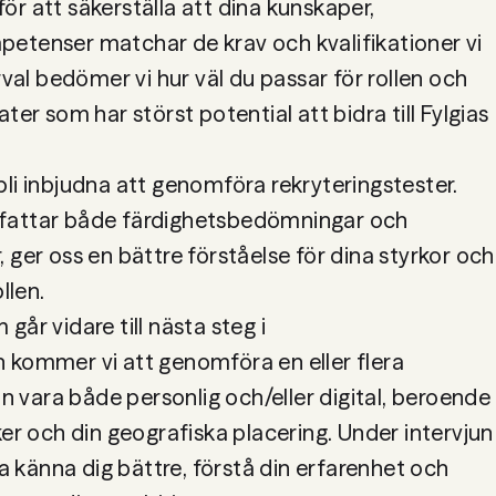
r att säkerställa att dina kunskaper, 
etenser matchar de krav och kvalifikationer vi 
rval bedömer vi hur väl du passar för rollen och 
ter som har störst potential att bidra till Fylgias 
li inbjudna att genomföra rekryteringstester. 
fattar både färdighetsbedömningar och 
 ger oss en bättre förståelse för dina styrkor och 
år vidare till nästa steg i 
 kommer vi att genomföra en eller flera 
an vara både personlig och/eller digital, beroende 
ker och din geografiska placering. Under intervjun 
ra känna dig bättre, förstå din erfarenhet och 