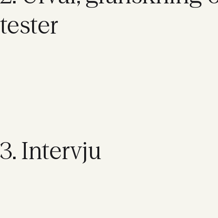
08 442 53 00
tester
3. Intervju