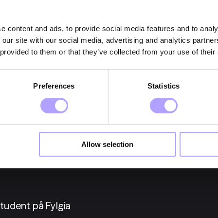
Efter vårt möte kommer
en bra match, erbjuda d
e content and ads, to provide social media features and to analy
erbjudandet, påbörjar 
 our site with our social media, advertising and analytics partn
genom varje steg för a
 provided to them or that they’ve collected from your use of their
resa hos oss. Vi ser f
Preferences
Statistics
Allow selection
tudent på Fylgia