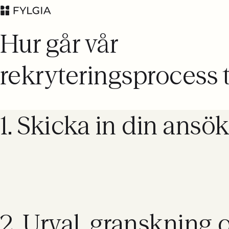
Hur går vår
rekryteringsprocess t
1. Skicka in din ansö
Advokatfirman Fylgia
LinkedIn
KB
Besöksadress:
Nybrogatan 11,
Stockholm
Postadress: Box
55555, 102 04
Stockholm
2. Urval, granskning 
inbox@fylgia.se