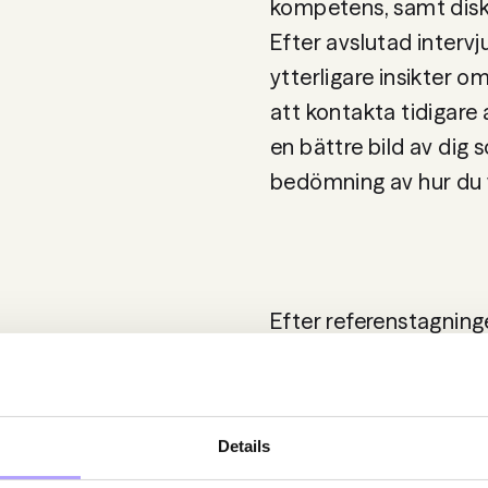
Efter avslutad intervj
ytterligare insikter o
att kontakta tidigare 
en bättre bild av dig 
bedömning av hur du vä
Efter referenstagninge
rekryteringsteam. Där
biträdande jurister o
ett utmärkt tillfälle a
Details