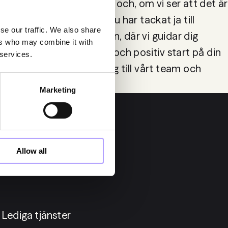
 vi att fatta ett beslut och, om vi ser att det är 
ig en anställning. När du har tackat ja till 
se our traffic. We also share
vi onboarding-processen, där vi guidar dig 
ers who may combine it with
tt säkerställa en smidig och positiv start på din 
 services.
ram emot att välkomna dig till vårt team och 
Marketing
Allow all
Lediga tjänster