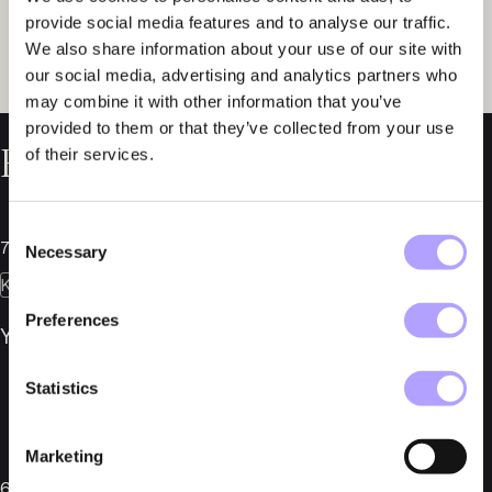
provide social media features and to analyse our traffic.
We also share information about your use of our site with
our social media, advertising and analytics partners who
may combine it with other information that you’ve
provided to them or that they’ve collected from your use
Relaterade nyheter
of their services.
Consent
7 juli 2026
Necessary
Selection
Konkurser
Preferences
YMR Track Club AB i konkurs
Statistics
Marketing
6 juli 2026