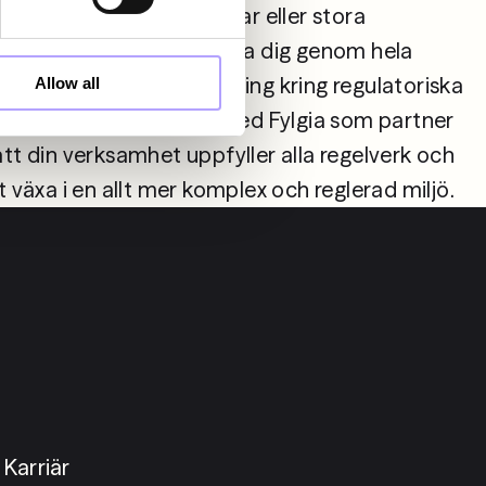
rvärv, avtalsförhandlingar eller stora 
kt, står vi redo att guida dig genom hela 
s omfattar även rådgivning kring regulatoriska 
Allow all
vnad (s.k. compliance). Med Fylgia som partner 
tt din verksamhet uppfyller alla regelverk och 
Karriär