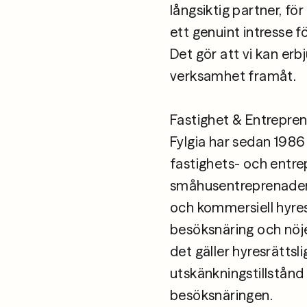
långsiktig partner, f
ett genuint intresse f
Det gör att vi kan erbj
verksamhet framåt.

Fastighet & Entrepren
Fylgia har sedan 1986 
fastighets- och entrep
småhusentreprenader t
och kommersiell hyres
besöksnäring och nöje
det gäller hyresrättsl
utskänkningstillstånd
besöksnäringen. 
