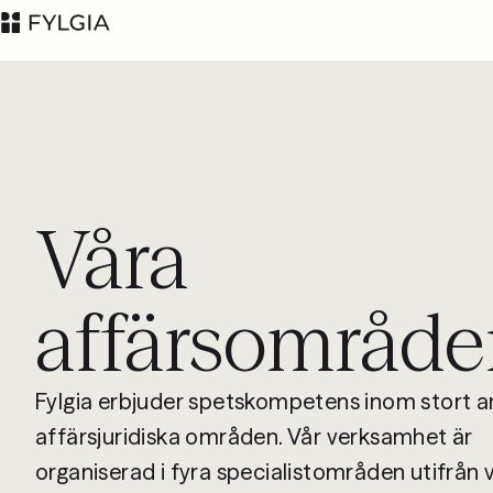
Våra
Advokatfirman Fylgia
LinkedIn
KB
affärsområde
Besöksadress:
Nybrogatan 11,
Stockholm
Fylgia erbjuder spetskompetens inom stort a
Postadress: Box
55555, 102 04
affärsjuridiska områden. Vår verksamhet är
Stockholm
organiserad i fyra specialistområden utifrån 
inbox@fylgia.se