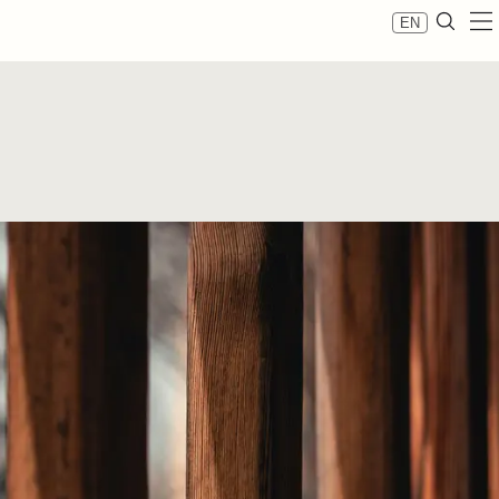
EN
re