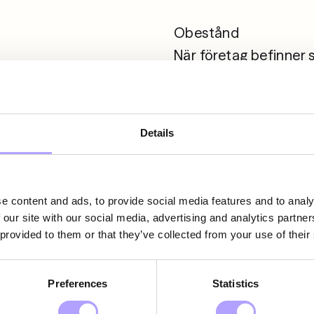
Obestånd 

När företag befinner s
strategisk juridisk råd
advokatbyråer inom ob
rekonstruktion, likvida
Details
rådgivning till företa
ekonomiska svårighete
navigera genom svåra 
e content and ads, to provide social media features and to analy
som krävs för att sky
 our site with our social media, advertising and analytics partn
 provided to them or that they’ve collected from your use of their
Offentliga Affärer

Vi erbjuder juridisk rå
Preferences
Statistics
inom offentlig sektor.