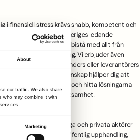
ig i finansiell stress krävs snabb, kompetent och 
givning. Fylgia är en av Sveriges ledande 
eståndsjuridik och kan bistå med allt från 
tion till konkursförvaltning. Vi erbjuder även 
About
g som påverkas av sina kunders eller leverantörers 
r. Vår erfarenhet och kunskap hjälper dig att 
ekonomiska situationer och hitta lösningarna 
se our traffic. We also share
dda och utveckla din verksamhet.

ers who may combine it with
 services.
dgivning till både offentliga och privata aktörer 
Marketing
 Oavsett om det gäller offentlig upphandling, 