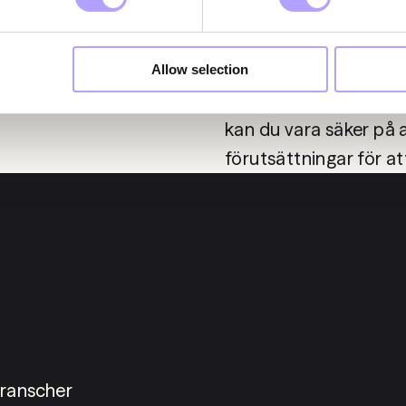
strategiska företagsfö
samhällsbyggnadsproje
processen. Vår experti
Allow selection
krav och regelefterle
kan du vara säker på a
ranscher