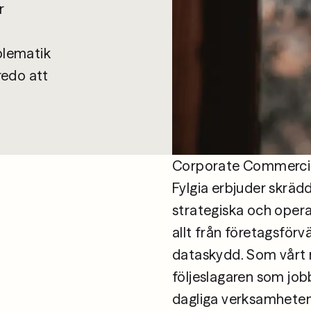
r
blematik
 redo att
Corporate Commercia
Fylgia erbjuder skrädd
strategiska och opera
allt från företagsförvär
dataskydd. Som vårt n
följeslagaren som jobb
dagliga verksamheten.