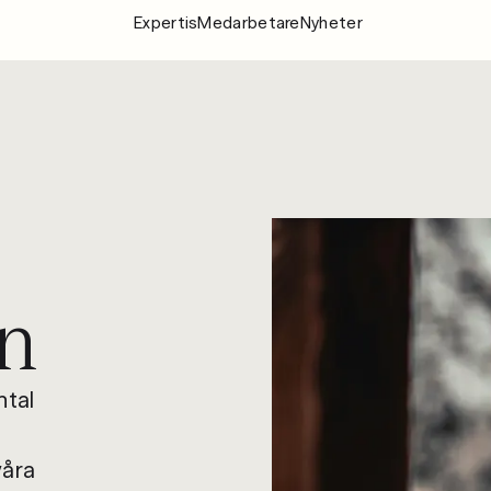
Expertis
Medarbetare
Nyheter
Expertis
Medarbeta
Nyheter
Om Fylgia
Karriär
n
Hållbarhet
Kontakta oss
ntal
våra