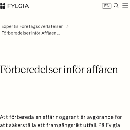
EN
Expertis
Expertis Foretagsoverlatelser
Medarbetare
Förberedelser Inför Affären ...
Nyheter
Om Fylgia
Karriär
Hållbarhet
Förberedelser inför affären
Kontakta oss
LinkedIn
Advokatfirman Fylgia KB
Besöksadress: Nybrogatan 11, Stockholm
Postadress: Box 55555, 102 04 Stockholm
inbox@fylgia.se
08 442 53 00
Att förbereda en affär noggrant är avgörande för 
att säkerställa ett framgångsrikt utfall. På Fylgia 