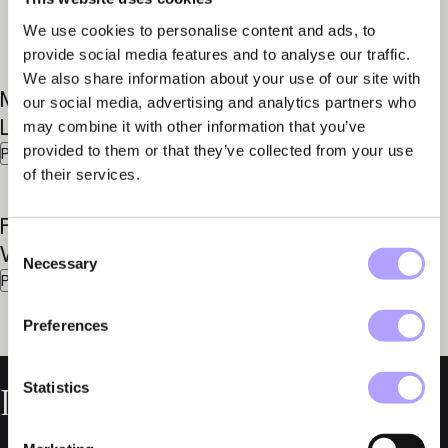
We use cookies to personalise content and ads, to
provide social media features and to analyse our traffic.
We also share information about your use of our site with
Mattias
Anders
our social media, advertising and analytics partners who
Larsson
Aspegren
may combine it with other information that you’ve
provided to them or that they’ve collected from your use
Partner
Partner
of their services.
Fredrik
Marcus
Consent
Winroth
Seger
Necessary
Selection
Partner
Advokat
Preferences
Statistics
Läs mer om oss