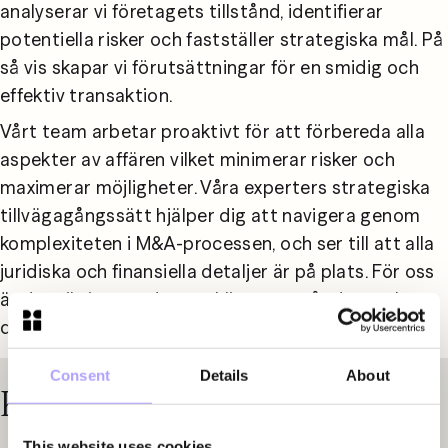
analyserar vi företagets tillstånd, identifierar 
potentiella risker och fastställer strategiska mål. På 
så vis skapar vi förutsättningar för en smidig och 
effektiv transaktion.
Vårt team arbetar proaktivt för att förbereda alla 
aspekter av affären vilket minimerar risker och 
maximerar möjligheter. Våra experters strategiska 
tillvägagångssätt hjälper dig att navigera genom 
komplexiteten i M&A-processen, och ser till att alla 
juridiska och finansiella detaljer är på plats. För oss 
är det viktigt att du som klient uppnår de resultat 
du strävar efter.
Consent
Details
About
Kontakta våra specialister
This website uses cookies