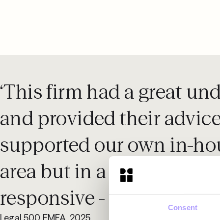
‘This firm had a great un
and provided their advic
supported our own in-hou
area but in a very simple 
responsive - they respond
Consent
Legal 500 EMEA, 2025