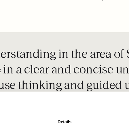
derstanding in the area o
e in a clear and concise 
se thinking and guided us
and straightforward style. 
 quickly to any request.'
Details