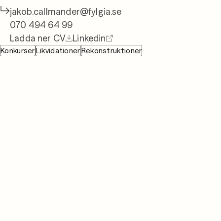
jakob.callmander@fylgia.se
08 442 53 00
070 494 64 99
Ladda ner CV
Linkedin
Konkurser
Likvidationer
Rekonstruktioner