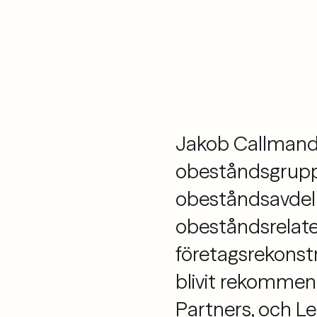
Jakob Callmander
obeståndsgrupp 
obeståndsavdeln
obeståndsrelate
företagsrekonst
blivit rekommen
Partners, och Le