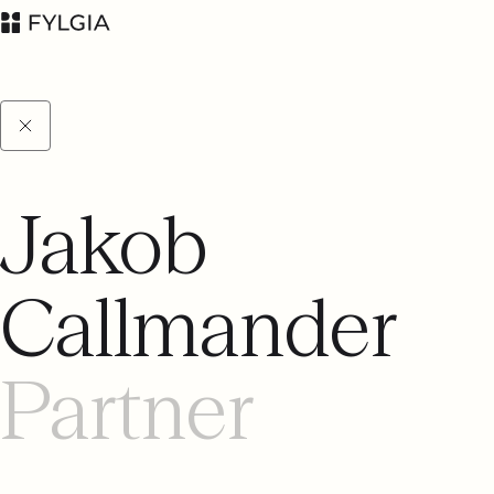
Jakob
Advokatfirman Fylgia
LinkedIn
KB
Callmander
Besöksadress:
Nybrogatan 11,
Stockholm
Partner
Postadress: Box
55555, 102 04
Stockholm
inbox@fylgia.se