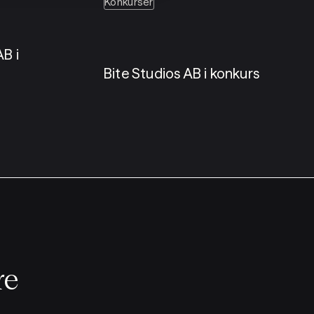
Konkurser
B i
Bite Studios AB i konkurs
re