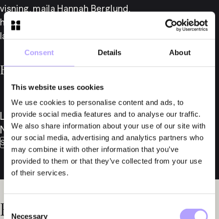
visning, maila Hannah Berglund, 
hannah.berglund@fylgia.se, eller Lars Nylund, 
lars.nylund@fylgia.se.
Consent
Details
About
För mer information, vänligen kontakta
This website uses cookies
We use cookies to personalise content and ads, to
Lars
Hannah
provide social media features and to analyse our traffic.
We also share information about your use of our site with
Nylund
Berglund
our social media, advertising and analytics partners who
Senior Counsel
Advokat
may combine it with other information that you’ve
provided to them or that they’ve collected from your use
of their services.
Relaterade nyheter
Consent
Necessary
Selection