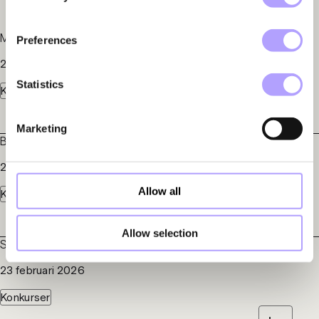
Marell Boats Sweden AB i konkurs
Preferences
25 maj 2026
Statistics
Konkurser
Marketing
Bite Studios AB i konkurs
22 maj 2026
Allow all
Konkurser
Allow selection
Sileon AB (publ) och Nikste Technology AB i konkurs
23 februari 2026
Konkurser