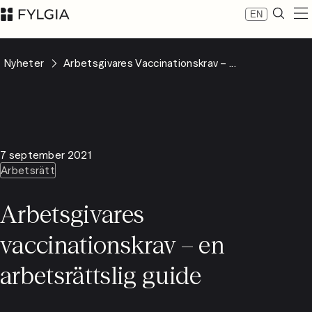
EN
Expertis
Nyheter
Arbetsgivares Vaccinationskrav – ...
Medarbetare
Nyheter
Om Fylgia
Karriär
Hållbarhet
7 september 2021
Kontakta oss
Arbetsrätt
LinkedIn
Advokatfirman Fylgia KB
Arbetsgivares
Besöksadress: Nybrogatan 11, Stockholm
Postadress: Box 55555, 102 04 Stockholm
vaccinationskrav – en
inbox@fylgia.se
08 442 53 00
arbetsrättslig guide