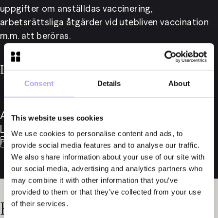
uppgifter om anställdas vaccinering, 
arbetsrättsliga åtgärder vid utebliven vaccination 
m.m. att beröras.
Läs mer om Anneli Lönnborg
Consent
Details
About
Anneli
This website uses cookies
Lönnborg
We use cookies to personalise content and ads, to
Partner
provide social media features and to analyse our traffic.
We also share information about your use of our site with
our social media, advertising and analytics partners who
may combine it with other information that you’ve
provided to them or that they’ve collected from your use
Relaterade nyheter
of their services.