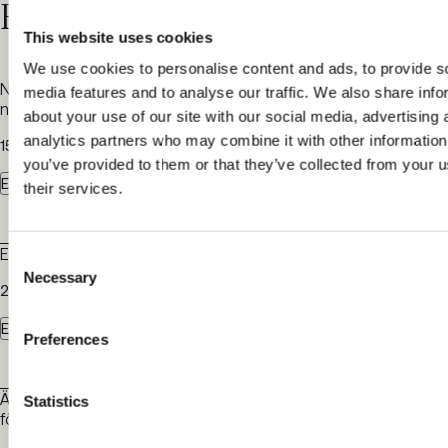
Relaterade nyheter
This website uses cookies
We use cookies to personalise content and ads, to provide s
Nya standardavtal för kommersiella entreprenader – här är
media features and to analyse our traffic. We also share info
några av de största nyheterna
about your use of our site with our social media, advertising 
analytics partners who may combine it with other information
15 oktober 2024
you’ve provided to them or that they’ve collected from your u
Entreprenad och Infrastruktur
their services.
Entreprenadåret 2023 i domstolarna
Consent
Necessary
Selection
20 februari 2024
Entreprenad och Infrastruktur
Preferences
ÄTA-arbete eller hinder? – felaktig rubricering kan bli kostsamt
Statistics
för entreprenören