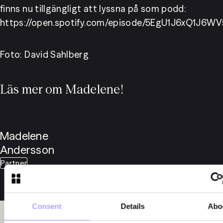
finns nu tillgängligt att lyssna på som podd: 
https://open.spotify.com/episode/5EgU1J6xQ1J6W
Foto: David Sahlberg
Läs mer om Madelene!
Madelene
Andersson
Partner
Consent
Details
Abo