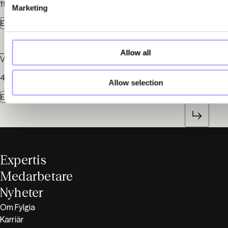
11 december 2023
Marketing
Entreprenad och Infrastruktur
Allow all
Viktigaste ändringarna i AMA Anläggning 23
4 december 2023
Allow selection
Entreprenad och Infrastruktur
Expertis
Medarbetare
Nyheter
Om Fylgia
Karriär