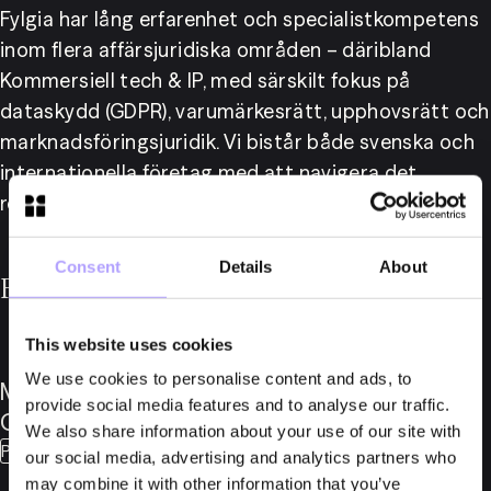
Fylgia har lång erfarenhet och specialistkompetens 
inom flera affärsjuridiska områden – däribland 
Kommersiell tech & IP, med särskilt fokus på 
dataskydd (GDPR), varumärkesrätt, upphovsrätt och 
marknadsföringsjuridik. Vi bistår både svenska och 
internationella företag med att navigera det 
regulatoriska landskapet inom dessa områden.
Consent
Details
About
För mer information, vänligen kontakta
This website uses cookies
We use cookies to personalise content and ads, to
Martin
provide social media features and to analyse our traffic.
Gynnerstedt
We also share information about your use of our site with
Partner
our social media, advertising and analytics partners who
may combine it with other information that you’ve