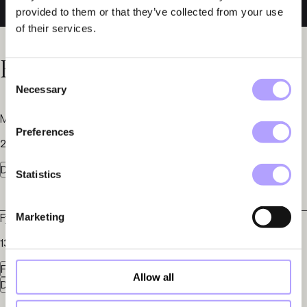
provided to them or that they’ve collected from your use
of their services.
Relaterade nyheter
Consent
Necessary
Selection
Martin Gynnerstedt gästar podden Vittnesmålet
Preferences
20 augusti 2025
Dataskydd
IT och Telekom
Statistics
Marketing
Fylgia företrädde Eraneos vid investeringen i Lynxeye
13 maj 2025
Företagsöverlåtelser - M&A
Allow all
Dataskydd
Arbetsrätt