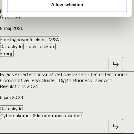
Allow selection
Fylgia har biträtt St1 i strategisk investering i Novatron Fusion
Group AB
8 maj 2025
Företagsöverlåtelser - M&A
Dataskydd
IT och Telekom
Energi
Fylgias experter har skrivit det svenska kapitlet i International
Comparative Legal Guide – Digital Business Laws and
Regulations 2024
5 juni 2024
Dataskydd
Cybersäkerhet & Informationssäkerhet