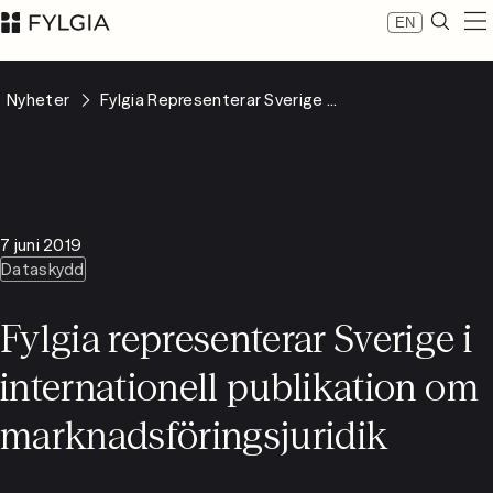
EN
Expertis
Nyheter
Fylgia Representerar Sverige ...
Medarbetare
Nyheter
Om Fylgia
Karriär
Hållbarhet
7 juni 2019
Kontakta oss
Dataskydd
LinkedIn
Advokatfirman Fylgia KB
Fylgia representerar Sverige i
Besöksadress: Nybrogatan 11, Stockholm
Postadress: Box 55555, 102 04 Stockholm
internationell publikation om
inbox@fylgia.se
08 442 53 00
marknadsföringsjuridik