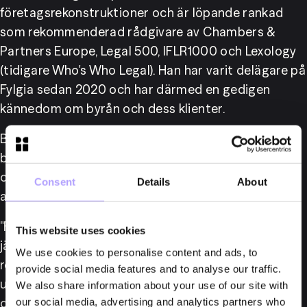
företagsrekonstruktioner och är löpande rankad 
som rekommenderad rådgivare av Chambers & 
Partners Europe, Legal 500, IFLR1000 och Lexology 
(tidigare Who's Who Legal). Han har varit delägare på 
Fylgia sedan 2020 och har därmed en gedigen 
kännedom om byrån och dess klienter.
Bytet av Managing Partner sker i ett läge där Fylgia 
befinner sig i ett starkt tillväxtmomentum. 2024 
och 2025 har varit rekordår för byrån, och 
Consent
Details
About
ambitionen är att fortsätta på den inslagna vägen.
"Fylgia har de senaste åren vuxit snabbare än 
This website uses cookies
jämförbara byråer, och 2025 var verkligen ett 
We use cookies to personalise content and ads, to
rekordår för oss. För att fortsätta tillväxtresan 
provide social media features and to analyse our traffic.
utökas styrelsen med ytterligare en ledamot och 
We also share information about your use of our site with
delägarna har samtidigt valt en ny Managing 
our social media, advertising and analytics partners who