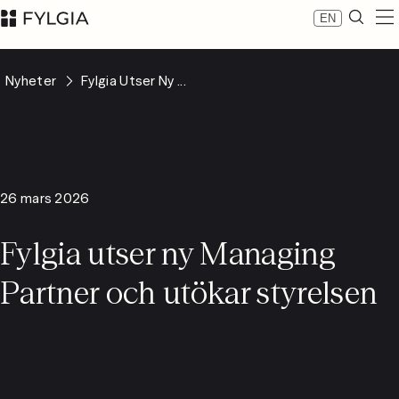
EN
Expertis
Nyheter
Fylgia Utser Ny ...
Medarbetare
Nyheter
Om Fylgia
Karriär
Hållbarhet
26 mars 2026
Kontakta oss
LinkedIn
Fylgia utser ny Managing
Advokatfirman Fylgia KB
Besöksadress: Nybrogatan 11, Stockholm
Partner och utökar styrelsen
Postadress: Box 55555, 102 04 Stockholm
inbox@fylgia.se
08 442 53 00