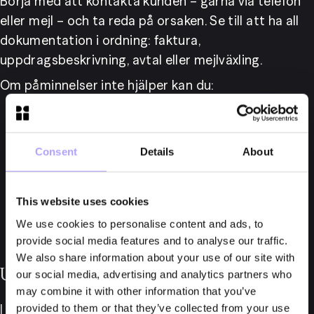
Börja med att kontakta kunden – gärna via telefon 
eller mejl – och ta reda på orsaken. Se till att ha all 
dokumentation i ordning: faktura, 
uppdragsbeskrivning, avtal eller mejlväxling.
Om påminnelser inte hjälper kan du:
Skicka kravbrev eller föreslå en 
avbetalningsplan.
Consent
Details
About
Ansöka om betalningsföreläggande hos 
Kronofogden.
Gå vidare med stämning i tingsrätt – men väg 
This website uses cookies
riskerna noga.
We use cookies to personalise content and ads, to
provide social media features and to analyse our traffic.
We also share information about your use of our site with
Undvik dyra tvister – överväg förlikning
our social media, advertising and analytics partners who
may combine it with other information that you’ve
I många fall är en förlikning ett snabbare och 
provided to them or that they’ve collected from your use