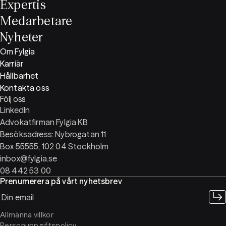
Expertis
Medarbetare
Nyheter
Om Fylgia
Karriär
Hållbarhet
Kontakta oss
Följ oss
LinkedIn
Advokatfirman Fylgia KB
Besöksadress: Nybrogatan 11
Box 55555, 102 04 Stockholm
inbox@fylgia.se
08 442 53 00
Prenumerera på vårt nyhetsbrev
Allmänna villkor
Personuppgiftspolicy