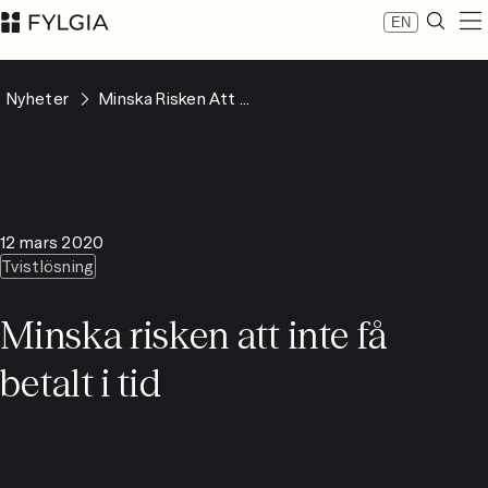
EN
Expertis
Nyheter
Minska Risken Att ...
Medarbetare
Nyheter
Om Fylgia
Karriär
Hållbarhet
12 mars 2020
Kontakta oss
Tvistlösning
LinkedIn
Advokatfirman Fylgia KB
Minska risken att inte få
Besöksadress: Nybrogatan 11, Stockholm
Postadress: Box 55555, 102 04 Stockholm
betalt i tid
inbox@fylgia.se
08 442 53 00