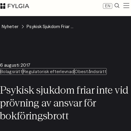
EN
Expertis
Nyheter
Psykisk Sjukdom Friar ...
Medarbetare
Nyheter
Om Fylgia
Karriär
Hållbarhet
6 augusti 2017
Kontakta oss
Bolagsrätt
Regulatorisk efterlevnad
Obeståndsrätt
LinkedIn
Advokatfirman Fylgia KB
Psykisk sjukdom friar inte vid
Besöksadress: Nybrogatan 11, Stockholm
Postadress: Box 55555, 102 04 Stockholm
prövning av ansvar för
inbox@fylgia.se
08 442 53 00
bokföringsbrott