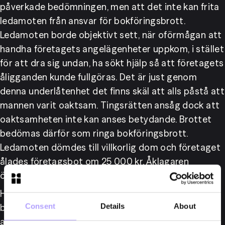
påverkade bedömningen, men att det inte kan frita 
ledamoten från ansvar för bokföringsbrott. 
Ledamoten borde objektivt sett, när oförmågan att 
handha företagets angelägenheter uppkom, i stället 
för att dra sig undan, ha sökt hjälp så att företagets 
åligganden kunde fullgöras. Det är just genom 
denna underlåtenhet det finns skäl att alls påstå att 
mannen varit oaktsam. Tingsrätten ansåg dock att 
oaktsamheten inte kan anses betydande. Brottet 
bedömas därför som ringa bokföringsbrott. 
Ledamoten dömdes till villkorlig dom och företaget 
ålades företagsbot om 25 000 kr. Åklagaren 
överklagade tingsrätten dom.
Hovrätten menade att trots att mannen lidit av de 
Consent
Details
About
besvär han berättat om, vilket i sig inte betvivlades, 
att han hade varit fullt medveten om den 