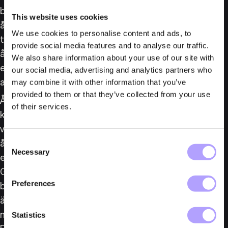
betydande risk som förelåg för att någon 
This website uses cookies
årsredovisning inte skulle upprättas och lämnas in i 
We use cookies to personalise content and ads, to
tid. Ledamoten har därför genom sitt agerande 
provide social media features and to analyse our traffic.
åtminstone förhållit sig likgiltig till om så skedde 
We also share information about your use of our site with
eller inte. Han fick därför anses ha haft uppsåt till 
our social media, advertising and analytics partners who
att årsredovisningen kom att lämnas in för sent.
may combine it with other information that you’ve
provided to them or that they’ve collected from your use
Årsredovisningen har förvisso lämnats in, men 
of their services.
knappt fem månader efter att den senast skulle ha 
varit inlämnad, d.v.s. före den 1 juli 2017. Att 
Consent
årsredovisningen överhuvud lämnades in var 
Necessary
Selection
emellertid helt oavhängigt av mannens agerande. 
Gärningen är därför att bedöma som 
Preferences
bokföringsbrott av normalgraden och hovrätten 
ändrade därmed tingsrättens dom och dömde 
mannen för bokföringsbrott av normalgraden. 
Statistics