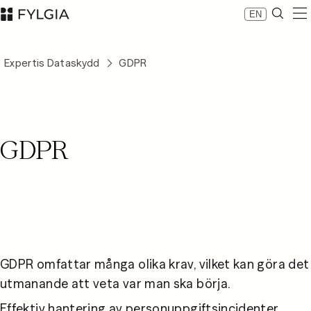
EN
Expertis
Expertis Dataskydd
GDPR
Medarbetare
Nyheter
Om Fylgia
Karriär
GDPR
Hållbarhet
Kontakta oss
LinkedIn
Advokatfirman Fylgia KB
Besöksadress: Nybrogatan 11, Stockholm
Postadress: Box 55555, 102 04 Stockholm
inbox@fylgia.se
08 442 53 00
GDPR omfattar många olika krav, vilket kan göra det 
utmanande att veta var man ska börja. 
Effektiv hantering av personuppgiftsincidenter 