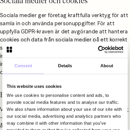
Sociala medier och cookies
Sociala medier ger företag kraftfulla verktyg för att 
samla in och använda personuppgifter. För att 
uppfylla GDPR-kraven är det avgörande att hantera 
cookies och data från sociala medier på ett korrekt 
sätt. Vi hjälper er att säkerställa att användare 
informeras på rätt sätt och att giltigt samtycke 
inhämtas för insamling och användning av deras 
Consent
Details
About
data.
This website uses cookies
Ett starkt stöd genom hela processen
We use cookies to personalise content and ads, to
provide social media features and to analyse our traffic.
Vid personuppgiftsincidenter erbjuder vi rådgivning 
We also share information about your use of our site with
our social media, advertising and analytics partners who
– från initial bedömning och rapportering till 
may combine it with other information that you’ve
åtgärder för att förhindra framtida incidenter. För 