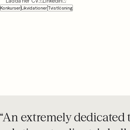
Ladda ner CV
Linkedin
08 442 53 00
Konkurser
Likvidationer
Tvistlösning
“An extremely dedicated t