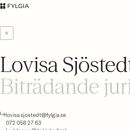
Lovisa Sjösted
Advokatfirman Fylgia
LinkedIn
KB
Biträdande jur
Besöksadress:
Nybrogatan 11,
Stockholm
Postadress: Box
55555, 102 04
lovisa.sjostedt@fylgia.se
Stockholm
072 058 27 63
inbox@fylgia.se