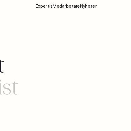
Expertis
Medarbetare
Nyheter
Expertis
Medarbeta
Nyheter
t
Om Fylgia
Karriär
ist
Hållbarhet
Kontakta oss