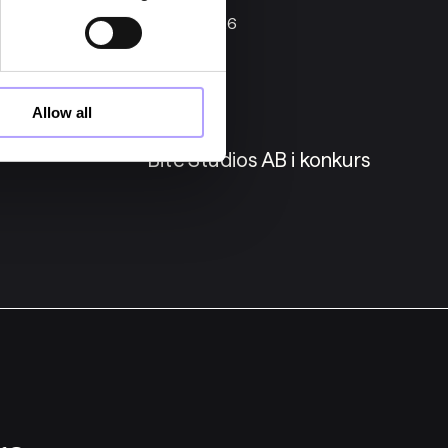
22 maj 2026
Konkurser
Allow all
B i
Bite Studios AB i konkurs