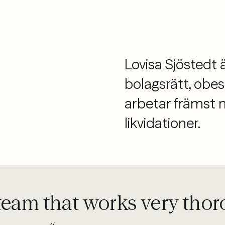
Lovisa Sjöstedt 
bolagsrätt, obe
arbetar främst m
likvidationer.
eam that works very thoro