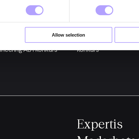
25 maj 2026
Konkurser
Allow selection
Marell Boats Sweden A
ineering AB i konkurs
konkurs
Expertis