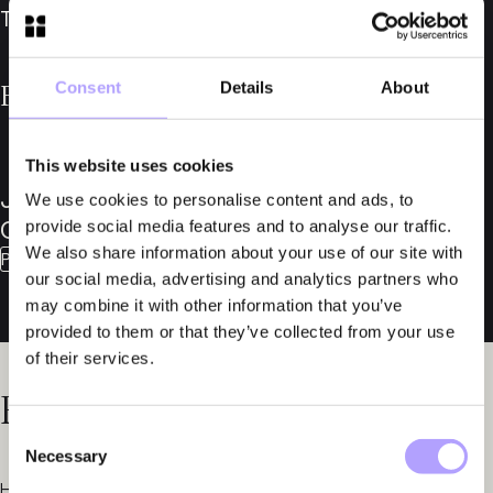
Tobias Gårderyd, tobias.garderyd@fylgia.se.
Consent
Details
About
För mer information, vänligen kontakta
This website uses cookies
Jakob
Tobias
We use cookies to personalise content and ads, to
Callmander
Gårderyd
provide social media features and to analyse our traffic.
We also share information about your use of our site with
Partner
Advokat
our social media, advertising and analytics partners who
may combine it with other information that you’ve
provided to them or that they’ve collected from your use
of their services.
Relaterade nyheter
Consent
Necessary
Selection
Herber Engineering AB i konkurs