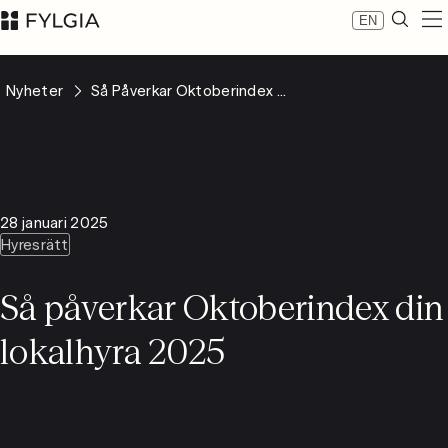
EN
Expertis
Nyheter
Så Påverkar Oktoberindex ...
Medarbetare
Nyheter
Om Fylgia
Karriär
Hållbarhet
28 januari 2025
Kontakta oss
Hyresrätt
LinkedIn
Advokatfirman Fylgia KB
Så påverkar Oktoberindex din
Besöksadress: Nybrogatan 11, Stockholm
Postadress: Box 55555, 102 04 Stockholm
lokalhyra 2025
inbox@fylgia.se
08 442 53 00