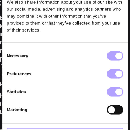
3. Ökning av konsumentpriserna
We also share information about your use of our site with
our social media, advertising and analytics partners who
may combine it with other information that you’ve
Eftersom vi har sett en brant utveckling av 
provided to them or that they’ve collected from your use
konsumentpriserna under de senaste åren har 
of their services.
indextilläggens storlek vuxit betydligt. Ökningen 
mellan oktoberindex för 2022 och 2023 var 6,5 
procent. Oktoberindex för 2024 (415,51) 
Consent
Necessary
Selection
presenterades i november 2024 och innebär en 
fortsatt ökning, dock endast med 1,57 procent i 
Preferences
förhållande till föregående år. Detta indextal 
påverkar hyrorna från och med den 1 januari 2025.
Statistics
Har du frågor om er indexreglering i ert 
hyreskontrakt eller andra frågor rörande ett 
Marketing
befintligt eller framtida lokalhyresavtal? 