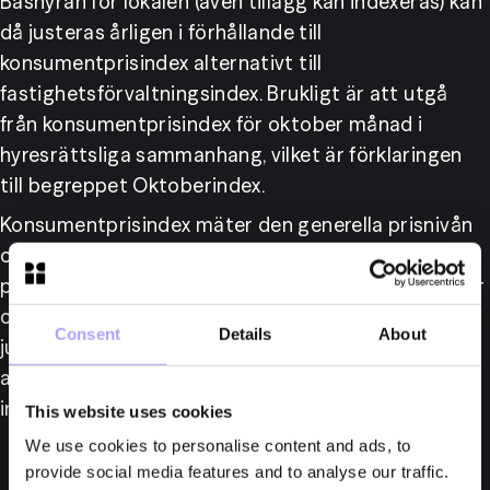
Bashyran för lokalen (även tillägg kan indexeras) kan 
då justeras årligen i förhållande till 
konsumentprisindex alternativt till 
fastighetsförvaltningsindex. Brukligt är att utgå 
från konsumentprisindex för oktober månad i 
hyresrättsliga sammanhang, vilket är förklaringen 
till begreppet Oktoberindex.
Konsumentprisindex mäter den generella prisnivån 
och blir därför ett mått på den genomsnittliga 
prisutvecklingen i landet. Något att förhandla om är 
om hela bashyran eller endast en viss andel ska 
Consent
Details
About
justeras i förhållande till index. Därtill kan parterna 
avtala om att även tillägg för el, värme m.m. ska 
indexeras.
This website uses cookies
We use cookies to personalise content and ads, to
provide social media features and to analyse our traffic.