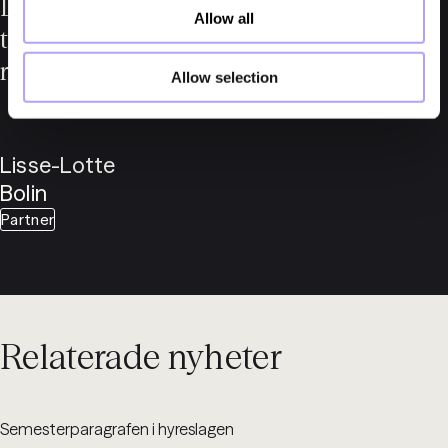
Du är varmt välkommen att höra av dig
Allow all
till Fylgias fastighetsgupp för
rådgivning:
Allow selection
Lisse-Lotte
Bolin
Partner
Relaterade nyheter
Semesterparagrafen i hyreslagen