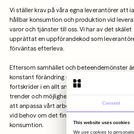
Vi ställer krav på våra egna leverantörer att i
hållbar konsumtion och produktion vid levera
varor och tjänster till oss. Vi har av det skälet
upprättat en uppförandekod som leverantör
förväntas efterleva.
Eftersom samhället och beteendemönster är
konstant förändring samt då den digitala utv
fortskrider i en allt snabbare takt bevakar vi a
trender och möjligheter. Vi behöver därför va
Consent
att anpassa vårt arbetssätt eller justera våra 
vid behov om det finns bättre sätt att nå en h
This website uses cookies
We use cookies to personalis