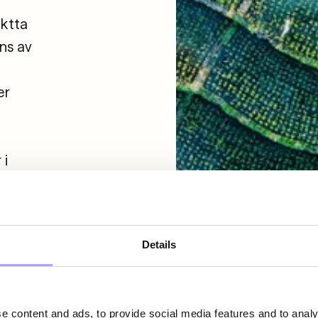
aktta
ns av
er
 i
ecklingen
lltid nya
ra redo
Details
rutiner
ållbar
e content and ads, to provide social media features and to analy