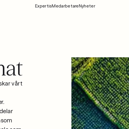
Expertis
Medarbetare
Nyheter
Expertis
Medarbeta
Nyheter
mat
Om Fylgia
Karriär
Hållbarhet
skar vårt
Kontakta oss
r.
delar
såsom