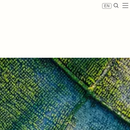
EN
re