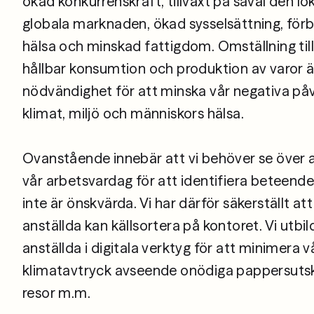
ökad konkurrenskraft, tillväxt på såväl den l
08 442 53 00
globala marknaden, ökad sysselsättning, för
hälsa och minskad fattigdom. Omställning till
hållbar konsumtion och produktion av varor ä
nödvändighet för att minska vår negativa på
klimat, miljö och människors hälsa.
Ovanstående innebär att vi behöver se över al
vår arbetsvardag för att identifiera beteend
inte är önskvärda. Vi har därför säkerställt att
anställda kan källsortera på kontoret. Vi utbil
anställda i digitala verktyg för att minimera v
klimatavtryck avseende onödiga pappersutskr
resor m.m.