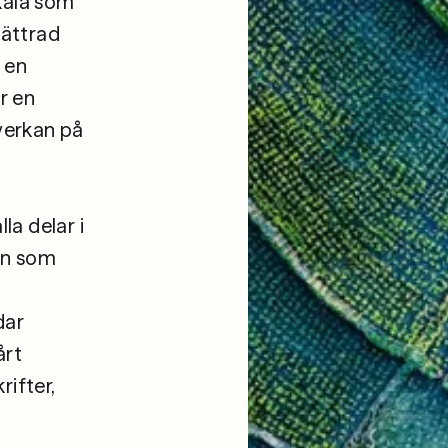
okala som
bättrad
 en
r en
verkan på
la delar i
en som
dar
årt
ifter,