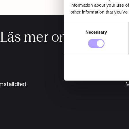
information about your use of
other information that you’ve
Consent
Läs mer om oss
Necessary
Selection
mställdhet
M