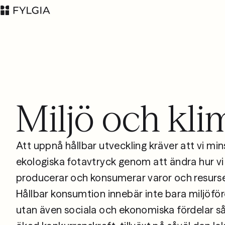
Miljö och kli
Advokatfirman Fylgia
LinkedIn
KB
Besöksadress:
Att uppnå hållbar utveckling kräver att vi min
Nybrogatan 11,
ekologiska fotavtryck genom att ändra hur vi
Stockholm
producerar och konsumerar varor och resurse
Postadress: Box
Hållbar konsumtion innebär inte bara miljöför
55555, 102 04
utan även sociala och ekonomiska fördelar 
Stockholm
inbox@fylgia.se