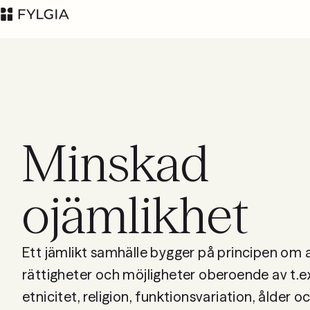
Minskad
Advokatfirman Fylgia
LinkedIn
KB
ojämlikhet
Besöksadress:
Nybrogatan 11,
Stockholm
Ett jämlikt samhälle bygger på principen om al
Postadress: Box
55555, 102 04
rättigheter och möjligheter oberoende av t.ex
Stockholm
etnicitet, religion, funktionsvariation, ålder 
inbox@fylgia.se