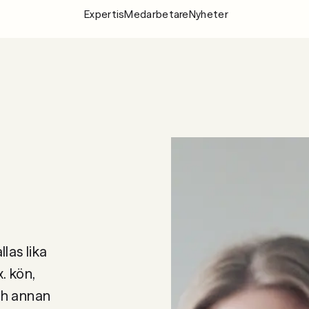
Expertis
Medarbetare
Nyheter
Expertis
Medarbeta
Nyheter
Om Fylgia
Karriär
Hållbarhet
Kontakta oss
las lika
. kön,
och annan