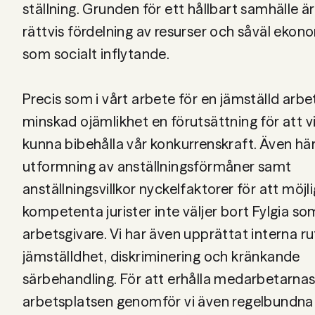
ställning. Grunden för ett hållbart samhälle ä
08 442 53 00
rättvis fördelning av resurser och såväl ekon
som socialt inflytande.
Precis som i vårt arbete för en jämställd arbe
minskad ojämlikhet en förutsättning för att v
kunna bibehålla vår konkurrenskraft. Även här
utformning av anställningsförmåner samt
anställningsvillkor nyckelfaktorer för att möjl
kompetenta jurister inte väljer bort Fylgia so
arbetsgivare. Vi har även upprättat interna ru
jämställdhet, diskriminering och kränkande
särbehandling. För att erhålla medarbetarnas
arbetsplatsen genomför vi även regelbundna