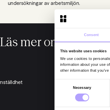
undersökningar av arbetsmiljön.
Consent
Läs mer om oss
This website uses cookies
We use cookies to personalis
information about your use of
other information that you’ve
mställdhet
M
Consent
Necessary
Selection