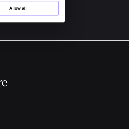
Allow all
re