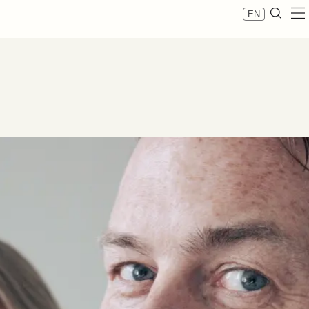
EN
re