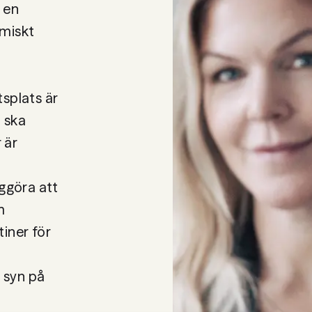
r en
omiskt
tsplats är
i ska
 är
iggöra att
m
tiner för
 syn på