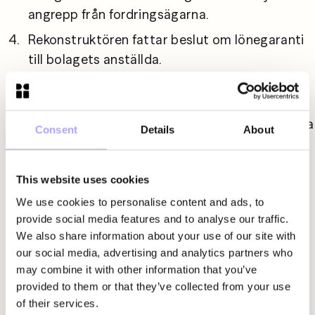
angrepp från fordringsägarna.
Rekonstruktören fattar beslut om lönegaranti 
till bolagets anställda.
Rekonstruktören informerar bolagets 
fordringsägare om rekonstruktionen, om 
bolagets ekonomiska ställning och de tilltänkta 
Consent
Details
About
rekonstruktionsåtgärderna
Ett borgenärssammanträde äger rum i 
This website uses cookies
tingsrätten.
We use cookies to personalise content and ads, to
Rekonstruktionen pågår och 
provide social media features and to analyse our traffic.
verksamhetsförändringar påbörjas.
We also share information about your use of our site with
our social media, advertising and analytics partners who
Var tredje månad omprövar tingsrätten om 
may combine it with other information that you’ve
rekonstruktionen skall tillåtas fortsätta eller 
provided to them or that they’ve collected from your use
inte.
of their services.