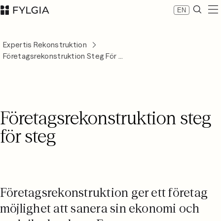
EN
Expertis
Expertis Rekonstruktion
Medarbetare
Företags­rekonstruktion Steg För ...
Nyheter
Om Fylgia
Karriär
Hållbarhet
Företags­rekonstruktion steg
Kontakta oss
LinkedIn
för steg
Advokatfirman Fylgia KB
Besöksadress: Nybrogatan 11, Stockholm
Postadress: Box 55555, 102 04 Stockholm
inbox@fylgia.se
08 442 53 00
Företagsrekonstruktion ger ett företag
möjlighet att sanera sin ekonomi och