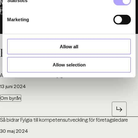
Statistics
Müntzing Alm
Partner
Marketing
Allow all
Relaterade nyheter
Allow selection
Advokat Chabo Afrim till Fylgia
13 juni 2024
Om byrån
Så bidrar Fylgia till kompetensutveckling för företagsledare
30 maj 2024