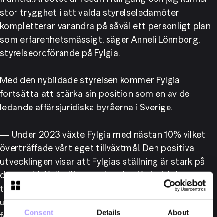
stor trygghet i att valda styrelseledamöter 
kompletterar varandra på såväl ett personligt plan 
som erfarenhetsmässigt, säger Anneli Lönnborg, 
styrelseordförande på Fylgia.
Med den nybildade styrelsen kommer Fylgia 
fortsätta att stärka sin position som en av de 
ledande affärsjuridiska byråerna i Sverige.
— Under 2023 växte Fylgia med nästan 10% vilket 
överträffade vårt eget tillväxtmål. Den positiva 
utvecklingen visar att Fylgias ställning är stark på 
den snabbförändliga marknaden för juridiska 
tjänster. Jag ser fram emot att tackla 
utmaningarna kring AI, makroekonomiska 
Consent
Details
About
förändringar m.m. tillsammans med den nya 