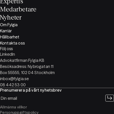
Expertis
Medarbetare
Nyheter
Om Fylgia
Karriär
Hållbarhet
Kontakta oss
Följ oss
LinkedIn
Advokatfirman Fylgia KB
Besöksadress: Nybrogatan 11
Box 55555, 102 04 Stockholm
inbox@fylgia.se
08 442 53 00
Prenumerera på vårt nyhetsbrev
Allmänna villkor
Personuppgiftspolicy