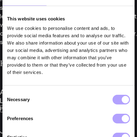
styrelsen. Genom Jakobs, Annelis och Josefins 
ledarskap och engagemang är jag övertygad om att 
This website uses cookies
vi kommer fortsätta att överträffa förväntningarna 
We use cookies to personalise content and ads, to
och leverera högkvalitativa tjänster för våra klienter, 
provide social media features and to analyse our traffic.
säger Fredrik Winroth, Managing Partner på Fylgia.
We also share information about your use of our site with
our social media, advertising and analytics partners who
may combine it with other information that you’ve
Kontakta Fylgias styrelse
provided to them or that they’ve collected from your use
of their services.
Anneli
Jakob
Consent
Lönnborg
Callmander
Necessary
Selection
Partner
Partner
Preferences
Josefin