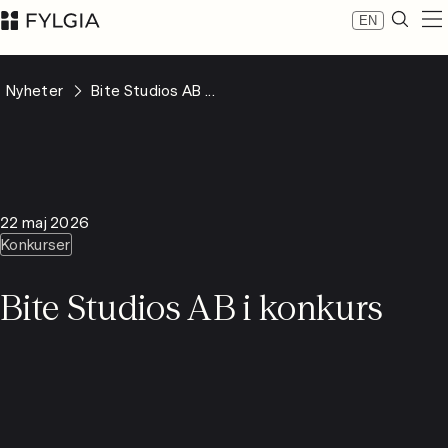
EN
Expertis
Nyheter
Bite Studios AB ...
Medarbetare
Nyheter
Om Fylgia
Karriär
Hållbarhet
22 maj 2026
Kontakta oss
Konkurser
LinkedIn
Advokatfirman Fylgia KB
Bite Studios AB i konkurs
Besöksadress: Nybrogatan 11, Stockholm
Postadress: Box 55555, 102 04 Stockholm
inbox@fylgia.se
08 442 53 00