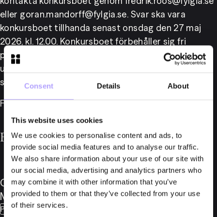
kontakta konkursboet genom fredrik.roos@fylgia.se 
eller goran.mandorff@fylgia.se. Svar ska vara 
konkursboet tillhanda senast onsdag den 27 maj 
2026, kl. 12.00. Konkursboet förbehåller sig fri 
prövningsrätt, liksom rätt till mellankommande 
underhandsförsäljning innan anbudsförfarandet 
slutförts.
Consent
Details
About
För mer information: https://lnkd.in/di26kUnw
This website uses cookies
För mer information, vänligen kontakta
We use cookies to personalise content and ads, to
provide social media features and to analyse our traffic.
We also share information about your use of our site with
our social media, advertising and analytics partners who
Göran
Fredrik
may combine it with other information that you’ve
provided to them or that they’ve collected from your use
Mandorff
Roos
of their services.
Partner
Biträdande jurist